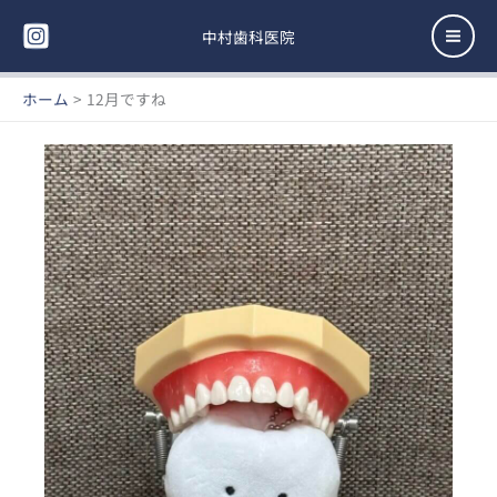
内
Mai
容
中村歯科医院
Men
を
ス
ホーム
12月ですね
キ
ッ
プ