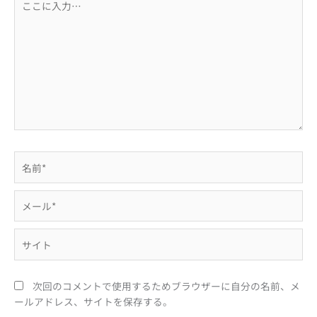
こ
に
入
力…
名
前
*
メ
ー
ル
サ
*
イ
ト
次回のコメントで使用するためブラウザーに自分の名前、メ
ールアドレス、サイトを保存する。