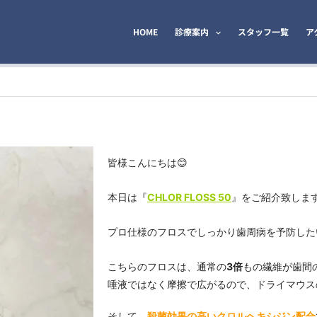
HOME
診療案内
スタッフ一覧
ア
皆様こんにちは😊
本日は『
CHLOR FLOSS 50
』をご紹介致しま
プロ仕様のフロスでしっかり歯周病を予防した
こちらのフロスは、通常の
3倍
もの繊維が歯間
唾液ではなく摩擦で広がるので、ドライマウス
そして、
殺菌効果の高い
クロルヘキシジン
配合