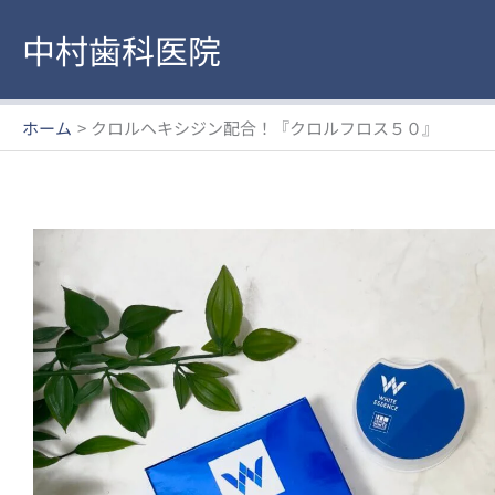
内
中村歯科医院
容
を
ス
キ
ホーム
クロルヘキシジン配合！『クロルフロス５０』
ッ
プ