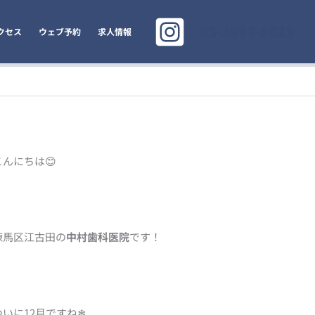
03-3993-8823
クセス
ウェブ予約
求人情報
こんにちは😊
練馬区江古田の
中村歯科医院
です！
ついに12月ですね❄