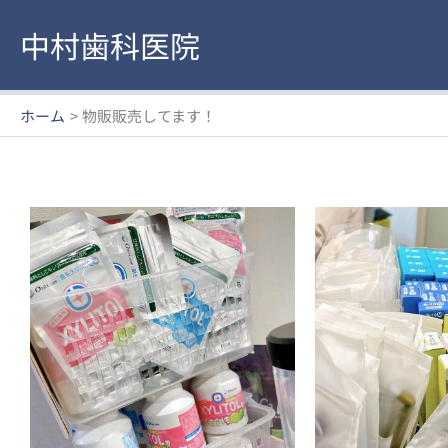
内
中村歯科医院
容
を
ス
キ
ホーム
物販販売してます！
ッ
プ