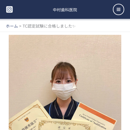
内
Mai
容
中村歯科医院
Men
を
ス
ホーム
TC認定試験に合格しました✨
キ
ッ
プ