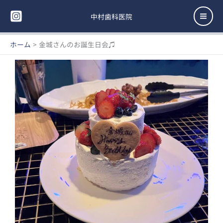
内
Mai
容
中村歯科医院
Men
を
ス
ホーム
金城さんのお誕生日会♫
キ
ッ
プ