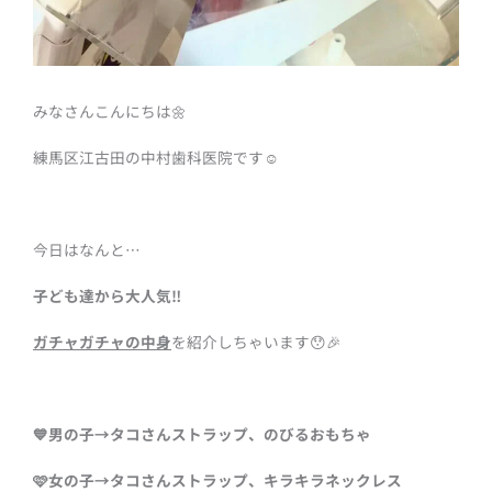
みなさんこんにちは🌼
練馬区江古田の中村歯科医院です☺️
今日はなんと…
子ども達から大人気‼️
ガチャガチャの中身
を
紹介しちゃいます😯🎉
💙男の子→タコさんストラップ、のび
るおもちゃ
🩷女の子→タコさんストラップ、キラキラネックレス