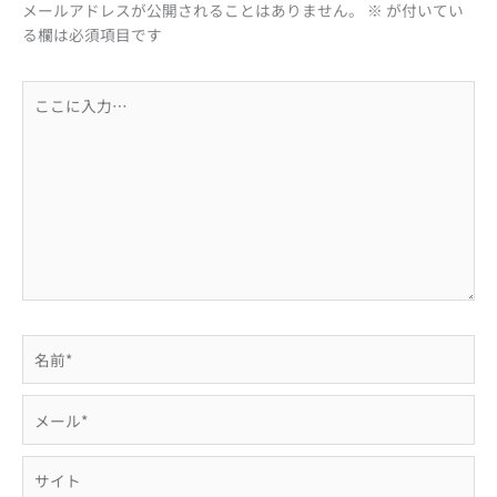
メールアドレスが公開されることはありません。
※
が付いてい
る欄は必須項目です
こ
こ
に
入
力…
名
前
*
メ
ー
ル
サ
*
イ