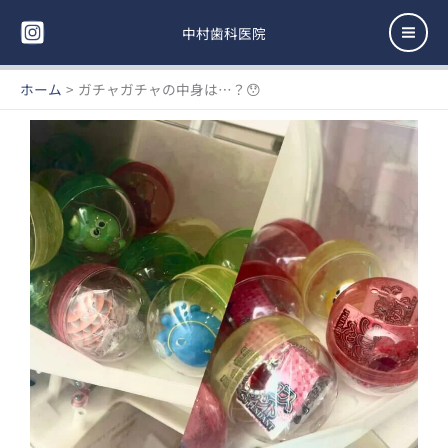
内
Mai
容
中村歯科医院
Men
を
ス
ホーム
ガチャガチャの中身は…？😯
キ
ッ
プ